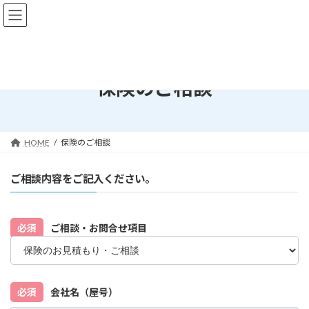
コ
ナ
ン
ビ
テ
ゲ
ン
ー
ツ
シ
へ
ョ
保険のご相談
ス
ン
キ
に
ッ
移
プ
動
HOME
保険のご相談
ご相談内容をご記入ください。
必須
ご相談・お問合せ項目
必須
会社名（屋号）