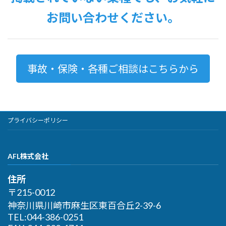
WorldRisk®
CyberEdge2.0(サイバー攻撃リスク)
お問い合わせください。
海外出張・駐在保険
輸出信用包括保険
事故・保険・各種ご相談はこちらから
ポリティカルリスク保険
アンブレラ保険
プライバシーポリシー
AFL株式会社
住所
〒215-0012
神奈川県川崎市麻生区東百合丘2-39-6
TEL:044-386-0251