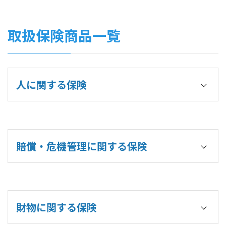
建設業
製造業
清掃・ビルメンテナンス業
運送運輸業
取扱保険商品一覧
不動産業・物品賃貸業
ＩＴ・情報通信業
警備業
サービス業
医療・福祉
人に関する保険
人材派遣業・業務請負業
卸売業・小売業
宿泊業・飲食サービス業
法人・個人事業主向け
教育・学習支援業
業務災害総合保険(ハイパー任意労災・上乗せ労災)
生活関連サービス業・娯楽業
総合事業者保険(スマートプロテクト)
学術研究・専門技術サービス業
賠償・危機管理に関する保険
労働災害総合保険
生命保険・医療保険・介護保険等
普通傷害・傷害総合保険
国内向け
海外旅行・出張・駐在保険
お問合せの少ない業種
PTA団体傷害・学校契約団体傷害
事業賠償・費用総合保険
農業・林業
総合事業者保険(スマートプロテクト)
財物に関する保険
漁業
企業賠償責任保険
鉱業・採石業・砂利採取業
生産物賠償責任(PL)保険