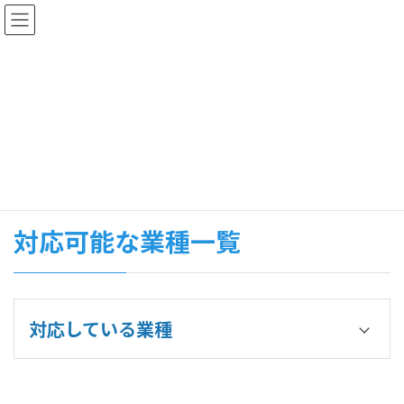
コ
ナ
ン
ビ
テ
ゲ
ン
ー
ツ
シ
対応可能な業種と取扱保険商品
へ
ョ
ス
ン
一覧
キ
に
ッ
移
プ
動
HOME
対応可能な業種と取扱保険商品一覧
対応可能な業種一覧
対応している業種
お問合せの多い業種