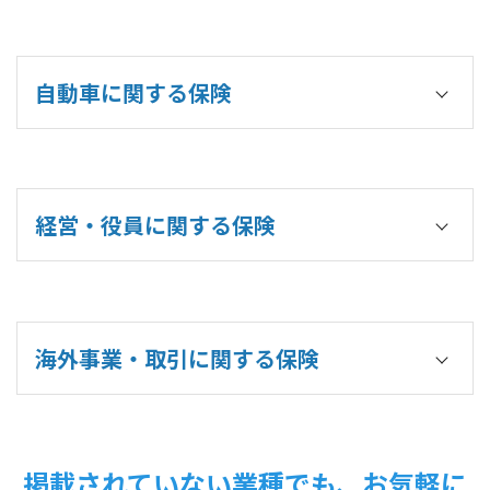
電気・ガス・熱供給・水道業
生産物品質保険(CPI)
個人向け
法人・個人事業主向け
郵便業
マネジメントリスクプロテクション(D&O)保険
医療保険(実費補償型)みんなの健保
金融業・保険業
雇用慣行賠償責任保険
企業財産保険(企業火災保険)
医療保険(引受基準緩和型)みんなの健保
複合サービス業
運送業者貨物賠償責任保険
企業財産包括保険
けがの保険
自動車に関する保険
公務
個人情報漏洩保険
総合事業者保険(スマートプロテクト)
けがの保険(一時金支払型)
コンテンツ事業者向業務過誤賠償責任
保険
国内物流総合運送保険
各種生命・医療・介護・所得補償保険等
IT事業者向業務過誤賠償責任保険
建設工事保険・組立保険
国内旅行傷害保険
建築設計事業者向業務過誤賠償責任保険
法人・個人事業主向け
動産総合保険・機械保険
CyberEdge2.0(サイバー攻撃リスク)
テナント総合保険
一般用総合自動車保険
環境汚染賠償責任保険
外航貨物海上保険
自賠責保険
経営・役員に関する保険
履行保証保険
航空保険
自動車管理者賠償責任保険
リース 業者総合賠償責任保険
経営・業務遂行責任
個人向け
マネジメントリスクプロテクション(D&O)保険
個人向け
家庭用総合自動車保険
クライムマネジメント保険
ホームプロテクト総合保
険
自賠責保険
海外事業・取引に関する保険
海外向け
リビングパートナー保険
事業賠償・費用総合保険
地震保険
海外PL保険
外航貨物海上保険
WorldRisk®
雇用管理責任
事業賠償・費用総合保険
CyberEdge2.0(サイバー攻撃リスク)
雇用慣行賠償責任保険
海外PL保険
アンブレラ保険
掲載されていない業種でも、お気軽に
総合事業者保険(スマートプロテクト)